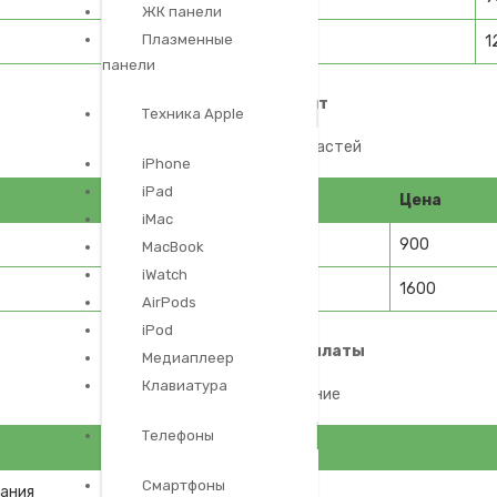
ЖК панели
Плазменные
1
панели
Модульный ремонт
Техника Apple
замена компонентов и частей
iPhone
iPad
Цена
iMac
900
MacBook
iWatch
1600
AirPods
iPod
Ремонт материнской платы
Медиаплеер
Клавиатура
пайка и восстановление
Телефоны
Смартфоны
тания