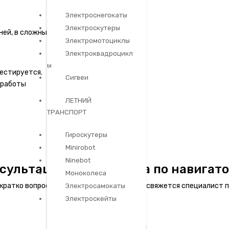
Электроснегокаты
Электроскутеры
ней, в сложных случаях до 25 дней.
Электромотоциклы
Электроквадроцикл
ы
естируется.
Сигвеи
 работы
ЛЕТНИЙ
ТРАНСПОРТ
Гироскутеры
Minirobot
Ninebot
сультация специалиста по навигат
Моноколеса
и кратко вопрос. В течение 15 минут с Вами свяжется специалис
Электросамокаты
Электроскейты