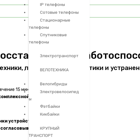
IP телефоны
Сотовые телефоны
Стационарные
телефоны
Cпутниковые
телефоны
восстановления работоспос
Электротранспорт
ехники, проведения диагностики и устране
ВЕЛОТЕХНИКА
Велогибриды
ечение 15 мин.
Электровелосипед
комплексной диагностики
ы
Фэтбайки
Кикбайки
нки устройства
до начала работ
–
согласовываем
КРУПНЫЙ
ТРАНСПОРТ