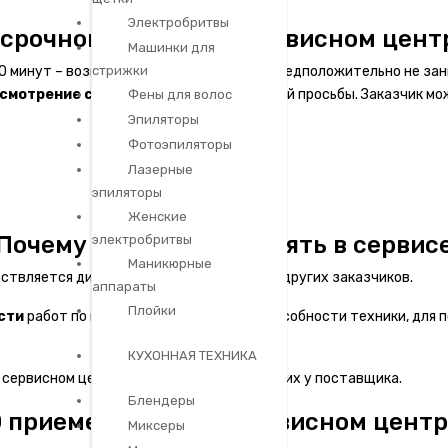
Электробритвы
 срочном ремонте в сервисном цент
Машинки для
0 минут – возможен. Если весь процесс предположительно не зан
стрижки
усмотрение специалиста
с учетом Вашей просьбы. Заказчик мо
Фены для волос
Эпиляторы
Фотоэпиляторы
Лазерные
эпиляторы
Женские
Почему технику оставлять в сервис
электробритвы
Маникюрные
ествляется диагностика/ремонт техники других заказчиков.
аппараты
Плойки
сти
работ по восстановлению работоспособности техники, для п
КУХОННАЯ ТЕХНИКА
 сервисном центре или уточнить наличие их у поставщика.
Блендеры
 приеме техники в сервисном цент
Миксеры