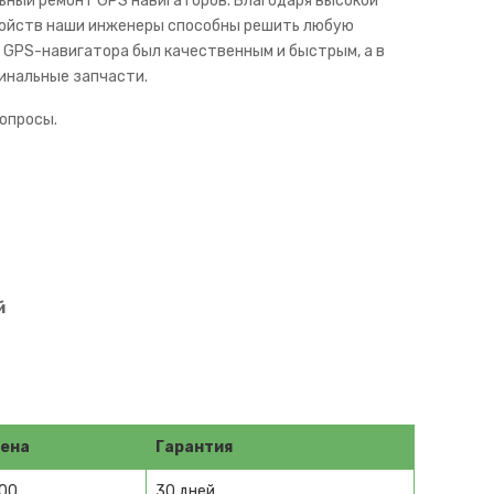
ьный ремонт GPS навигаторов. Благодаря высокой
тройств наши инженеры способны решить любую
о GPS-навигатора был качественным и быстрым, а в
гинальные запчасти.
вопросы.
й
ена
Гарантия
00
30 дней