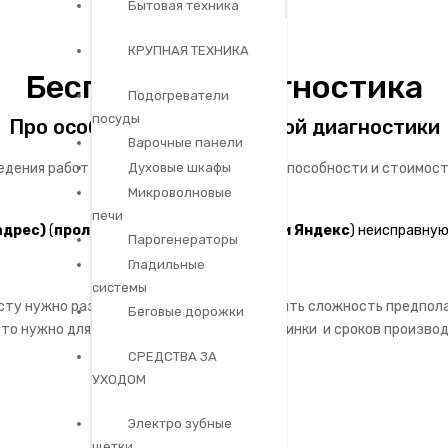
Бытовая техника
КРУПНАЯ ТЕХНИКА
Бесплатная диагностика
Подогреватели
посуды
Про особенности бесплатной диагностики
Варочные панели
ведения работ по восстановлению работоспособности и стоимос
Духовые шкафы
Микроволновые
печи
адрес)
(
проложить маршрут
Google
или
Яндекс
) неисправную
Парогенераторы
Гладильные
системы
сту нужно разобрать аппарат, что бы понять сложность предпо
Беговые дорожки
то нужно для озвучивания стоимости починки и сроков произво
СРЕДСТВА ЗА
УХОДОМ
Электро зубные
щетки