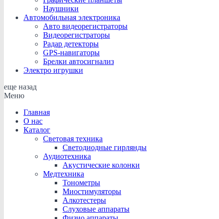
Наушники
Автомобильная электроника
Авто видеорегистраторы
Видеорегистраторы
Радар детекторы
GPS-навигаторы
Брелки автосигнализ
Электро игрушки
еще
назад
Меню
Главная
О нас
Каталог
Световая техника
Светодиодные гирлянды
Аудиотехника
Акустические колонки
Медтехника
Тонометры
Миостимуляторы
Алкотестеры
Слуховые аппараты
Физио аппараты