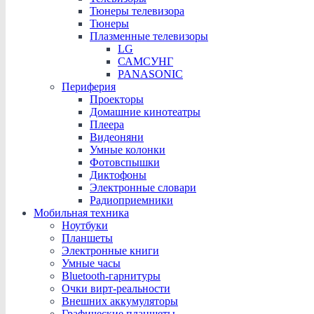
Тюнеры телевизора
Тюнеры
Плазменные телевизоры
LG
САМСУНГ
PANASONIC
Периферия
Проекторы
Домашние кинотеатры
Плеера
Видеоняни
Умные колонки
Фотовспышки
Диктофоны
Электронные словари
Радиоприемники
Мобильная техника
Ноутбуки
Планшеты
Электронные книги
Умные часы
Bluetooth-гарнитуры
Очки вирт-реальности
Внешних аккумуляторы
Графические планшеты