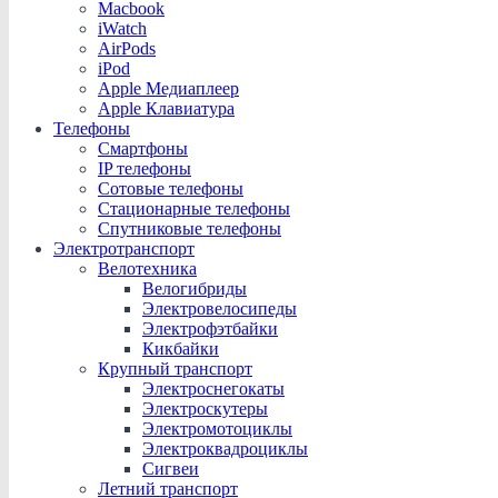
Macbook
iWatch
AirPods
iPod
Apple Медиаплеер
Apple Клавиатура
Телефоны
Смартфоны
IP телефоны
Сотовые телефоны
Стационарные телефоны
Спутниковые телефоны
Электротранспорт
Велотехника
Велогибриды
Электровелосипеды
Электрофэтбайки
Кикбайки
Крупный транспорт
Электроснегокаты
Электроскутеры
Электромотоциклы
Электроквадроциклы
Сигвеи
Летний транспорт