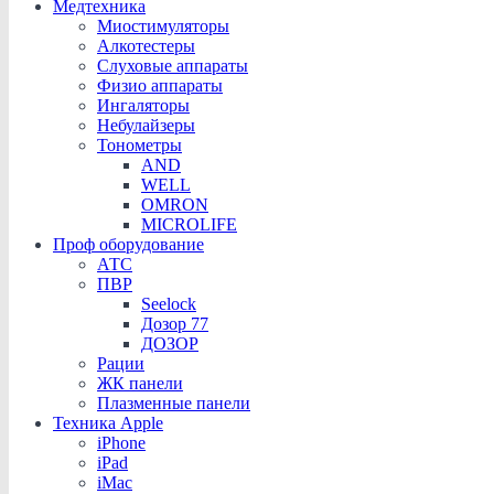
Медтехника
Миостимуляторы
Алкотестеры
Слуховые аппараты
Физио аппараты
Ингаляторы
Небулайзеры
Тонометры
AND
WELL
OMRON
MICROLIFE
Проф оборудование
АТС
ПВР
Seelock
Дозор 77
ДОЗОР
Рации
ЖК панели
Плазменные панели
Техника Apple
iPhone
iPad
iMac