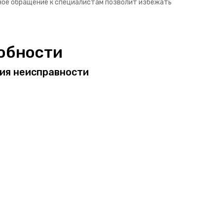
ное обращение к специалистам позволит избежать
обности
ния неисправности