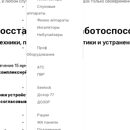
 В любом случае при обнаружении неполадок только своевремен
Слуховые
аппараты
Физио аппараты
восстановления работоспос
Ингаляторы
Небулайзеры
ехники, проведения диагностики и устране
Проф
Оборудование
ечение 15 мин.
АТС
комплексной диагностики
ПВР
Seelock
нки устройства
до начала работ
Дозор 77
–
согласовываем
ДОЗОР
Рации
ЖК панели
Плазменные