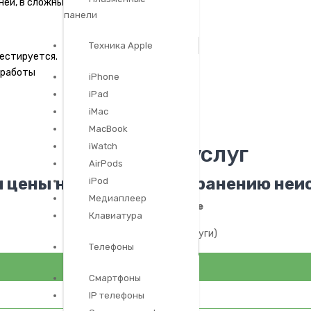
ней, в сложных случаях до 25 дней.
панели
Техника Apple
естируется.
 работы
iPhone
iPad
iMac
MacBook
Стоимость услуг
iWatch
AirPods
 цены на услуги по устранению не
iPod
Медиаплеер
Самое популярное
Клавиатура
(наиболее частые услуги)
Телефоны
Смартфоны
IP телефоны