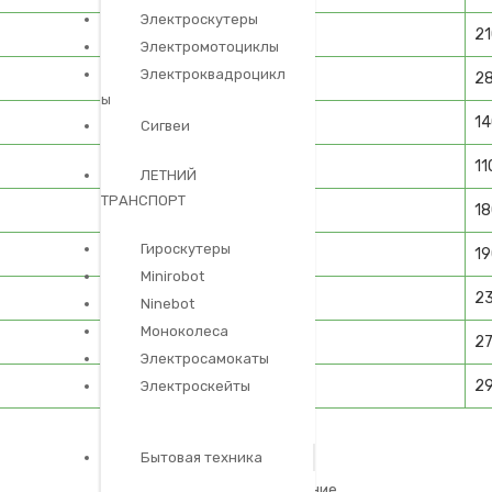
Электроскутеры
2
Электромотоциклы
Электроквадроцикл
2
ы
1
Сигвеи
11
ЛЕТНИЙ
ТРАНСПОРТ
1
Гироскутеры
1
Minirobot
2
Ninebot
Моноколеса
2
Электросамокаты
2
Электроскейты
Ремонт платы
Бытовая техника
пайка и восстановление