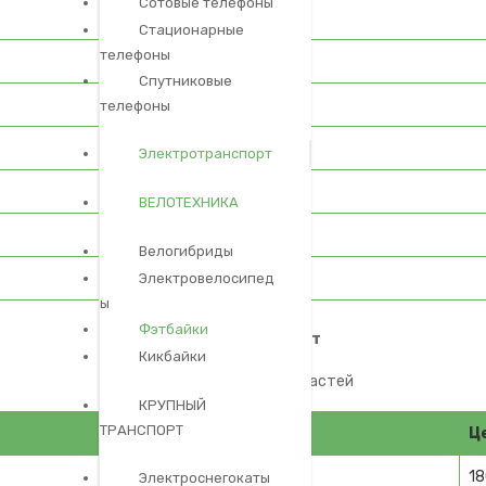
Сотовые телефоны
Стационарные
телефоны
Cпутниковые
телефоны
Электротранспорт
ВЕЛОТЕХНИКА
Велогибриды
Электровелосипед
ы
Фэтбайки
Модульный ремонт
Кикбайки
замена компонентов и частей
КРУПНЫЙ
ТРАНСПОРТ
Ц
1
Электроснегокаты