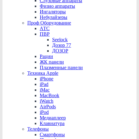
Слуховые аппараты
Физио аппараты
Ингаляторы
Небулайзеры
Проф Оборудование
АТС
ПВР
Seelock
Дозор 77
ДОЗОР
Рации
ЖК панели
Плазменные панели
Техника Apple
iPhone
iPad
iMac
MacBook
iWatch
AirPods
iPod
Медиаплеер
Клавиатура
Телефоны
Смартфоны