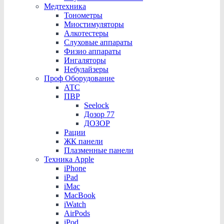
Медтехника
Тонометры
Миостимуляторы
Алкотестеры
Слуховые аппараты
Физио аппараты
Ингаляторы
Небулайзеры
Проф Оборудование
АТС
ПВР
Seelock
Дозор 77
ДОЗОР
Рации
ЖК панели
Плазменные панели
Техника Apple
iPhone
iPad
iMac
MacBook
iWatch
AirPods
iPod