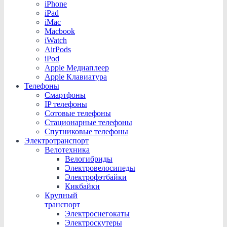
iPhone
iPad
iMac
Macbook
iWatch
AirPods
iPod
Apple Медиаплеер
Apple Клавиатура
Телефоны
Смартфоны
IP телефоны
Сотовые телефоны
Стационарные телефоны
Спутниковые телефоны
Электротранспорт
Велотехника
Велогибриды
Электровелосипеды
Электрофэтбайки
Кикбайки
Крупный
транспорт
Электроснегокаты
Электроскутеры