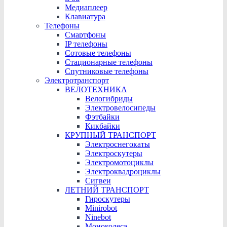
Медиаплеер
Клавиатура
Телефоны
Смартфоны
IP телефоны
Сотовые телефоны
Стационарные телефоны
Cпутниковые телефоны
Электротранспорт
ВЕЛОТЕХНИКА
Велогибриды
Электровелосипеды
Фэтбайки
Кикбайки
КРУПНЫЙ ТРАНСПОРТ
Электроснегокаты
Электроскутеры
Электромотоциклы
Электроквадроциклы
Сигвеи
ЛЕТНИЙ ТРАНСПОРТ
Гироскутеры
Minirobot
Ninebot
Моноколеса