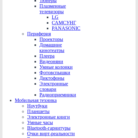
Тюнеры
Плазменные
телевизоры
LG
САМСУНГ
PANASONIC
Периферия
Проекторы
Домашние
кинотеатры
Плеера
Видеоняни
Умные колонки
Фотовспышки
Диктофоны
Электронные
словари
Радиоприемники
Мобильная техника
Ноутбуки
Планшеты
Электронные книги
Умные часы
Bluetooth-гарнитуры
Очки вирт-реальности