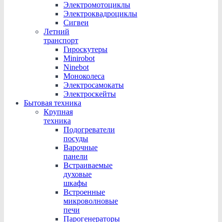
Электромотоциклы
Электроквадроциклы
Сигвеи
Летний
транспорт
Гироскутеры
Minirobot
Ninebot
Моноколеса
Электросамокаты
Электроскейты
Бытовая техника
Крупная
техника
Подогреватели
посуды
Варочные
панели
Встраиваемые
духовые
шкафы
Встроенные
микроволновые
печи
Парогенераторы