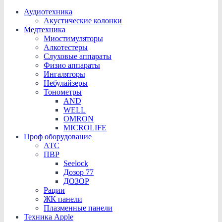
Аудиотехника
Акустические колонки
Медтехника
Миостимуляторы
Алкотестеры
Слуховые аппараты
Физио аппараты
Ингаляторы
Небулайзеры
Тонометры
AND
WELL
OMRON
MICROLIFE
Проф оборудование
АТС
ПВР
Seelock
Дозор 77
ДОЗОР
Рации
ЖК панели
Плазменные панели
Техника Apple