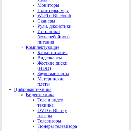
Мониторы
Принтеры, мфу
Wi-Fi и Bluetooth
Сканеры
Рули, джойстики
Источники
бесперебойного
питания
Комплектующие
Блоки питания
Видеокарты
Жесткие диски
(HDD)
Звуковые карты
Материнские
платы
Цифровая техника
Видеотехника
Теле и видео
техника
DVD и Blu-ray
плееры
Телевизоры
Тюнеры телевизора