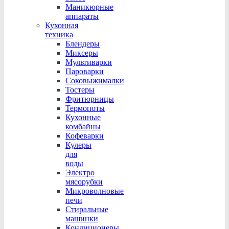
Маникюрные
аппараты
Кухонная
техника
Блендеры
Миксеры
Мультиварки
Пароварки
Соковыжималки
Тостеры
Фритюрницы
Термопоты
Кухонные
комбайны
Кофеварки
Кулеры
для
воды
Электро
мясорубки
Микроволновые
печи
Стиральные
машинки
Кондиционеры