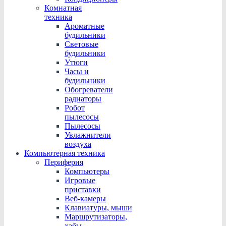
Комнатная
техника
Ароматные
будильники
Световые
будильники
Утюги
Часы и
будильники
Обогреватели
радиаторы
Робот
пылесосы
Пылесосы
Увлажнители
воздуха
Компьютерная техника
Периферия
Компьютеры
Игровые
приставки
Веб-камеры
Клавиатуры, мыши
Маршрутизаторы,
хабы