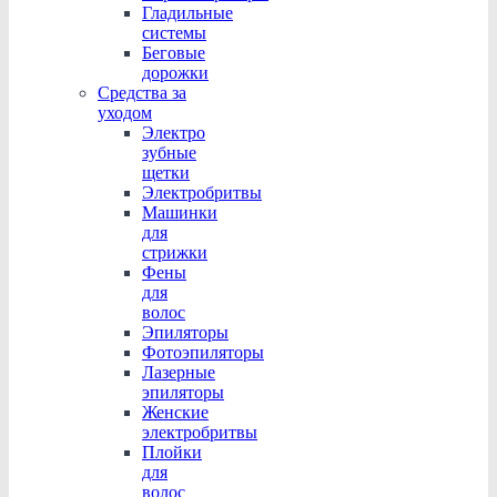
Гладильные
системы
Беговые
дорожки
Средства за
уходом
Электро
зубные
щетки
Электробритвы
Машинки
для
стрижки
Фены
для
волос
Эпиляторы
Фотоэпиляторы
Лазерные
эпиляторы
Женские
электробритвы
Плойки
для
волос