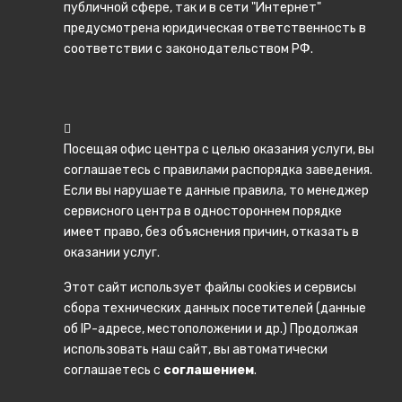
Ноутбуки
публичной сфере, так и в сети "Интернет"
предусмотрена юридическая ответственность в
Планшеты
соответствии с законодательством РФ.
Электронные книги
Умные часы
Посещая офис центра с целью оказания услуги, вы
Bluetooth гарнитуры
соглашаетесь с правилами распорядка заведения.
Очки виртуальной реальности
Если вы нарушаете данные правила, то менеджер
сервисного центра в одностороннем порядке
Внешние аккумуляторы
имеет право, без объяснения причин, отказать в
оказании услуг.
Графические планшеты
Этот сайт использует файлы cookies и сервисы
Наушники
сбора технических данных посетителей (данные
об IP-адресе, местоположении и др.) Продолжая
Авто электроника
использовать наш сайт, вы автоматически
Авто видеорегистраторы
соглашаетесь с
соглашением
.