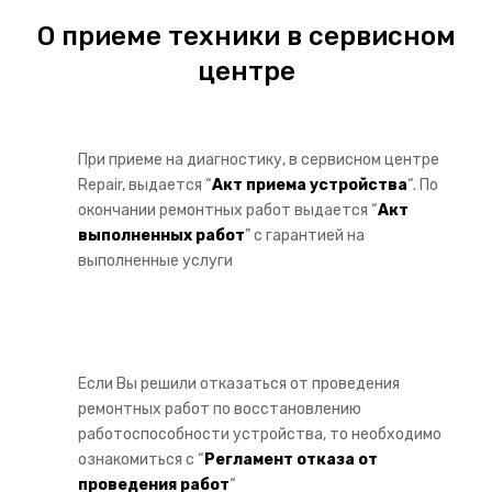
Обогреватели
О приеме техники в сервисном
Робот пылесосы
центре
Пылесосы
Увлажнители воздуха
При приеме на диагностику, в сервисном центре
Компьютерная техника
Repair, выдается “
Акт приема устройства
“. По
окончании ремонтных работ выдается “
Акт
ПЕРИФЕРИЯ
выполненных работ
” с гарантией на
выполненные услуги
Компьютеры
Игровые приставки
Веб камеры
Если Вы решили отказаться от проведения
Комп мыши
ремонтных работ по восстановлению
работоспособности устройства, то необходимо
Маршрутизаторы
ознакомиться с “
Регламент отказа от
Мониторы
проведения работ
“