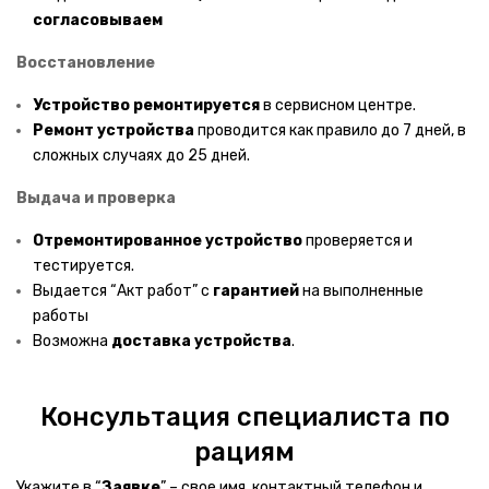
согласовываем
Ninebot
Восстановление
Моноколеса
Устройство ремонтируется
в сервисном центре.
Электросамокаты
Ремонт устройства
проводится как правило до 7 дней, в
сложных случаях до 25 дней.
Электроскейты
Выдача и проверка
Бытовая техника
Отремонтированное устройство
проверяется и
КРУПНАЯ ТЕХНИКА
тестируется.
Выдается “Акт работ” с
гарантией
на выполненные
Подогреватели посуды
работы
Возможна
доставка
устройства
.
Варочные панели
Духовые шкафы
Консультация специалиста по
Микроволновые печи
рациям
Парогенераторы
Укажите в “
Заявке
” – свое имя, контактный телефон и