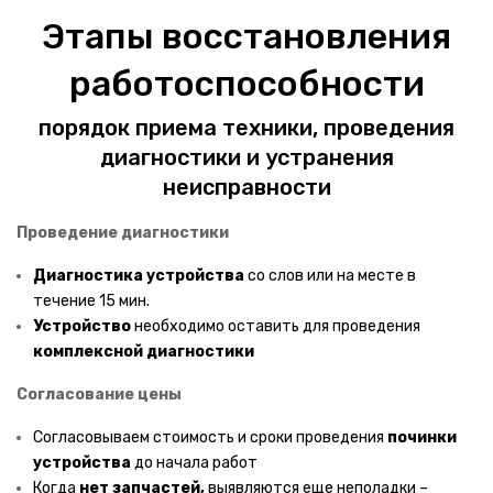
Электровелосипеды
Этапы восстановления
Фэтбайки
работоспособности
Кикбайки
порядок приема техники, проведения
КРУПНЫЙ ТРАНСПОРТ
диагностики и устранения
Электроснегокаты
неисправности
Электроскутеры
Проведение диагностики
Электромотоциклы
Диагностика
устройства
со слов или на месте в
течение 15 мин.
Электроквадроциклы
Устройство
необходимо оставить для проведения
комплексной диагностики
Сигвеи
Согласование цены
ЛЕТНИЙ ТРАНСПОРТ
Согласовываем стоимость и сроки проведения
починки
Гироскутеры
устройства
до начала работ
Minirobot
Когда
нет запчастей,
выявляются еще неполадки –