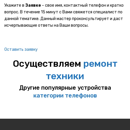
Укажите в
Заявке
– свое имя, контактный телефон и кратко
Цифровая техника
вопрос. В течение 15 минут с Вами свяжется специалист по
ВИДЕОТЕХНИКА
данной тематике. Данный мастер проконсультирует и даст
исчерпывающие ответы на Ваши вопросы.
Теле и видео техника
DVD и Blu-ray плееры
Оставить заявку
LCD телевизоры
Осуществляем
ремонт
Тюнеры
техники
Тюнеры телевизора
Другие популярные устройства
Плазменные телевизоры
категории телефонов
LG
SAMSUNG
PANASONIC