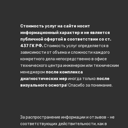
ПЕРИФЕРИЯ
Проекторы
Стоимость услуг на сайте носит
Домашние кинотеатры
информационный характер и не является
Плеера
публичной офертой в соответствии со ст.
437 ГК РФ.
Стоимость услуг определяется в
Видеоняни
зависимости от объема и сложности каждого
конкретного дела непосредственно в офисе
Умные колонки
технического центра инженером или техническим
менеджером
после комплекса
Фотовспышки
диагностических мер
иногда только
после
Диктофоны
визуального осмотра
! Спасибо за понимание.
Электронные словари
Радиоприемники
За распространение информации и отзывов - не
Мобильная техника
соответствующих действительности, как в