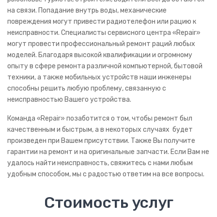
на связи. Попадание внутрь воды, механические
Алкотестеры
повреждения могут привести радиотелефон или рацию к
Слуховые аппараты
неисправности. Специалисты сервисного центра «Repair»
могут провести профессиональный ремонт раций любых
Физио аппараты
моделей. Благодаря высокой квалификации и огромному
опыту в сфере ремонта различной компьютерной, бытовой
Ингаляторы
техники, а также мобильных устройств наши инженеры
способны решить любую проблему, связанную с
Небулайзеры
неисправностью Вашего устройства.
Проф Оборудование
Команда «Repair» позаботится о том, чтобы ремонт был
АТС
качественным и быстрым, а в некоторых случаях будет
произведен при Вашем присутствии. Также Вы получите
ПВР
гарантии на ремонт и на оригинальные запчасти. Если Вам не
удалось найти неисправность, свяжитесь с нами любым
Seelock
удобным способом, мы с радостью ответим на все вопросы.
Дозор 77
Стоимость услуг
ДОЗОР