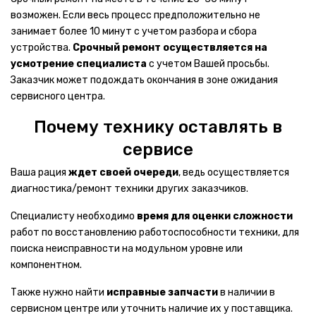
Кухонные комбайны
возможен. Если весь процесс предположительно не
занимает более 10 минут с учетом разбора и сбора
Кофеварки
устройства.
Срочный ремонт осуществляется на
Кулеры для воды
усмотрение специалиста
с учетом Вашей просьбы.
Заказчик может подождать окончания в зоне ожидания
Электромясорубки
сервисного центра.
Микроволновые печи
Почему технику оставлять в
сервисе
Стиральные машинки
Ваша рация
ждет своей очереди
, ведь осуществляется
КОМНАТНАЯ ТЕХНИКА
диагностика/ремонт техники других заказчиков.
Ароматные будильники
Специалисту необходимо
время для оценки сложности
Световые будильники
работ по восстановлению работоспособности техники, для
поиска неисправности на модульном уровне или
Утюги
компонентном.
Часы и будильники
Также нужно найти
исправные запчасти
в наличии в
сервисном центре или уточнить наличие их у поставщика.