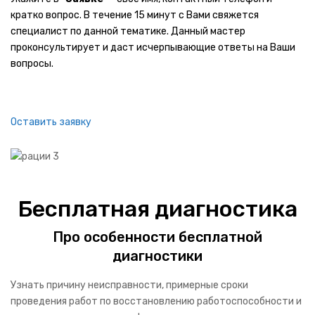
кратко вопрос. В течение 15 минут с Вами свяжется
Гладильные системы
специалист по данной тематике. Данный мастер
Беговые дорожки
проконсультирует и даст исчерпывающие ответы на Ваши
вопросы.
СРЕДСТВА ЗА УХОДОМ
Электро зубные щетки
Оставить заявку
Электробритвы
Машинки для стрижки
Фены для волос
Бесплатная диагностика
Эпиляторы
Про особенности бесплатной
Фотоэпиляторы
диагностики
Лазерные эпиляторы
Узнать причину неисправности, примерные сроки
Женские электробритвы
проведения работ по восстановлению работоспособности и