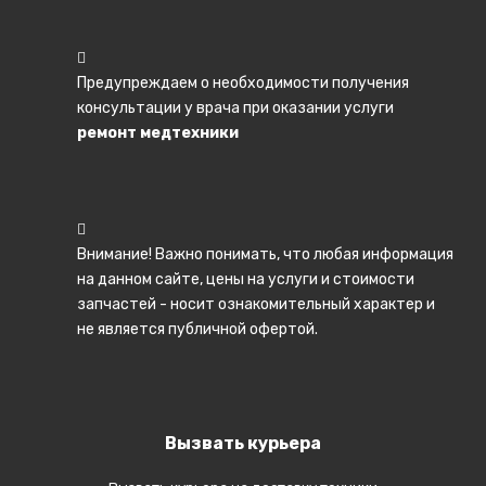
Видеорегистраторы
Радар детекторы
Предупреждаем о необходимости получения
GPS навигаторы
консультации у врача при оказании услуги
Брелки автосигнализ.
ремонт медтехники
Детские игрушки
ИНФОРМАЦИЯ
Внимание! Важно понимать, что любая информация
Сотрудничество
на данном сайте, цены на услуги и стоимости
Курьерская служба
запчастей - носит ознакомительный характер и
не является публичной офертой.
Гарантия на работы
Про диагностику
Сервисные документы
Вызвать курьера
Этапы ремонта