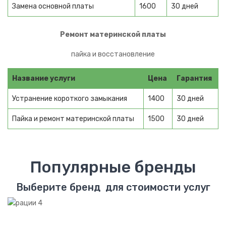
Медиаплеер
Замена основной платы
1600
30 дней
Клавиатура
Ремонт материнской платы
Телефоны
пайка и восстановление
Смартфоны
Название услуги
Цена
Гарантия
IP телефоны
Устранение короткого замыкания
1400
30 дней
Сотовые телефоны
Пайка и ремонт материнской платы
1500
30 дней
Стационарные телефоны
Cпутниковые телефоны
Популярные бренды
Электротранспорт
Выберите бренд для стоимости услуг
ВЕЛОТЕХНИКА
Велогибриды