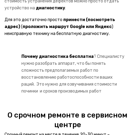
стоимость устранения дефектов можно просто отдать
Маникюрные аппараты
устройство на
диагностику
.
Плойки
Для это достаточно просто
принести
(посмотреть
адрес)
(
проложить маршрут
Google
или
Яндекс
)
КУХОННАЯ ТЕХНИКА
неисправную технику на бесплатную диагностику.
Блендеры
Миксеры
Почему диагностика бесплатна
? Специалисту
нужно разобрать аппарат, что бы понять
Мультиварки
сложность предполагаемых работ по
восстановлению работоспособности ваших
Пароварки
раций. Это нужно для озвучивания стоимости
Соковыжималки
починки и сроков производимых работ
Тостеры
О срочном ремонте в сервисном
Фритюрницы
центре
Термопоты
Срочный ремонт
на месте в течение 20-30 минут –