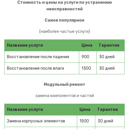
Стоимость и цены на услуги по устранению
Рации
неисправностей
ЖК панели
Самое популярное
Плазменные панели
(наиболее частые услуги)
Техника Apple
Название услуги
Цена
Гарантия
iPhone
Восстановление после падения
900
30 дней
iPad
Восстановление после влаги
1300
30 дней
iMac
Модульный ремонт
MacBook
замена компонентов и частей
iWatch
AirPods
Название услуги
Цена
Гарантия
iPod
Замена корпусных элементов
1500
30 дней