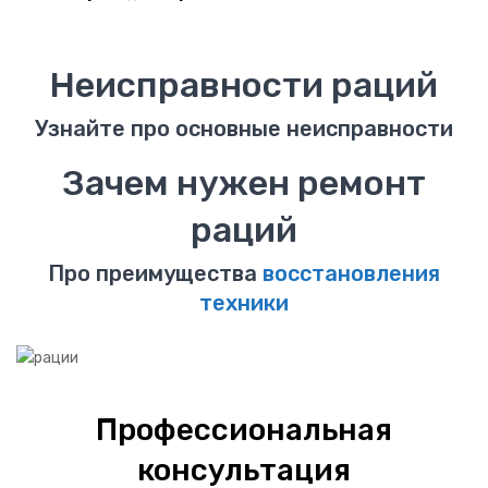
Принтеры МФУ
Неисправности раций
Оборудование Wi-Fi
Сканеры
Узнайте про основные неисправности
Игровые рули
Зачем нужен ремонт
ИБП
раций
КОМПЛЕКТУЮЩИЕ
Про преимущества
восстановления
Блоки питания
техники
Видеокарты
Жесткие диски
Профессиональная
Звуковые карты
консультация
Материнские платы