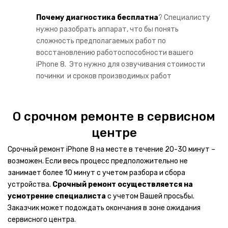
Материнские платы
Почему диагностика бесплатна
? Специалисту
нужно разобрать аппарат, что бы понять
Цифровая техника
сложность предполагаемых работ по
ВИДЕОТЕХНИКА
восстановлению работоспособности вашего
iPhone 8. Это нужно для озвучивания стоимости
Теле и видео техника
починки и сроков производимых работ
DVD и Blu-ray плееры
LCD телевизоры
О срочном ремонте в сервисном
центре
Тюнеры
Срочный ремонт iPhone 8 на месте в течение 20-30 минут –
Тюнеры телевизора
возможен. Если весь процесс предположительно не
занимает более 10 минут с учетом разбора и сбора
Плазменные телевизоры
устройства.
Срочный ремонт осуществляется на
LG
усмотрение специалиста
с учетом Вашей просьбы.
Заказчик может подождать окончания в зоне ожидания
SAMSUNG
сервисного центра.