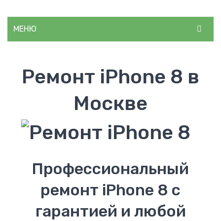
МЕНЮ
ГЛАВНАЯ
Ремонт iPhone 8 в
О НАС
КАТАЛОГ
Москве
Световая техника
Светодиодные гирлянды
Аудиотехника
Профессиональный
Акустические колонки
ремонт iPhone 8 с
Медтехника
гарантией и любой
Тонометры