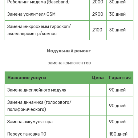
Реболлинг модема (Baseband)
2000
30 дней
Электровелосипеды
Замена усилителя GSM
2900
30 дней
Фэтбайки
Замена микросхемы гироскоп/
2100
30 дней
акселлерометр/компас
Кикбайки
КРУПНЫЙ ТРАНСПОРТ
Модульный ремонт
Электроснегокаты
замена компонентов
Электроскутеры
Название услуги
Цена
Гарантия
Электромотоциклы
Замена дисплейного модуля
90 дней
Электроквадроциклы
Замена динамика (голосового/
90 дней
полифонического)
Сигвеи
Замена аккумулятора
90 дней
ЛЕТНИЙ ТРАНСПОРТ
Переустановка ПО
180 дней
Гироскутеры