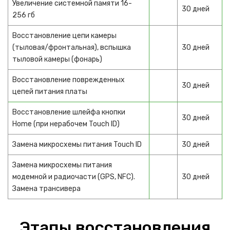
Увеличение системной памяти 16-
Женские электробритвы
30 дней
256 гб
Маникюрные аппараты
Восстановление цепи камеры
(тыловая/фронтальная), вспышка
30 дней
Плойки
тыловой камеры (фонарь)
КУХОННАЯ ТЕХНИКА
Восстановление поврежденных
30 дней
Блендеры
цепей питания платы
Миксеры
Восстановление шлейфа кнопки
30 дней
Home (при нерабочем Touch ID)
Мультиварки
Замена микросхемы питания Touch ID
30 дней
Пароварки
Замена микросхемы питания
Соковыжималки
модемной и радиочасти (GPS, NFC).
30 дней
Замена трансивера
Тостеры
Фритюрницы
Этапы восстановления