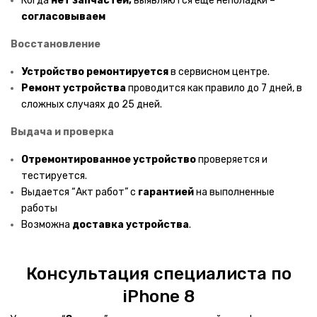
Когда
нет запчастей,
выявляются еще неполадки –
согласовываем
Обогреватели
Восстановление
Робот пылесосы
Устройство ремонтируется
в сервисном центре.
Пылесосы
Ремонт устройства
проводится как правило до 7 дней, в
сложных случаях до 25 дней.
Увлажнители воздуха
Выдача и проверка
Компьютерная техника
Отремонтированное устройство
проверяется и
ПЕРИФЕРИЯ
тестируется.
Выдается “Акт работ” с
гарантией
на выполненные
Компьютеры
работы
Возможна
Игровые приставки
доставка
устройства
.
Веб камеры
Консультация специалиста по
Комп мыши
iPhone 8
Маршрутизаторы