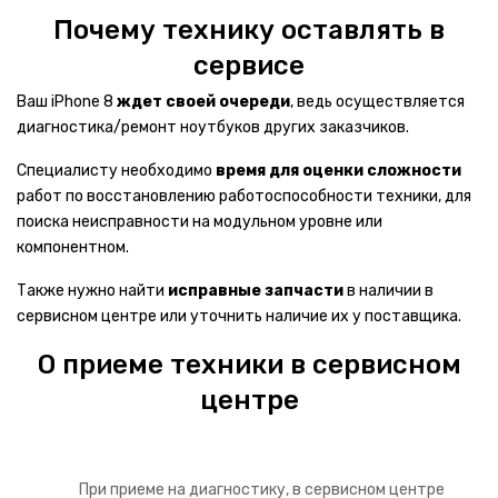
PANASONIC
Почему технику оставлять в
ПЕРИФЕРИЯ
сервисе
Ваш iPhone 8
ждет своей очереди
, ведь осуществляется
Проекторы
диагностика/ремонт ноутбуков других заказчиков.
Домашние кинотеатры
Специалисту необходимо
время для оценки сложности
Плеера
работ по восстановлению работоспособности техники, для
поиска неисправности на модульном уровне или
Видеоняни
компонентном.
Умные колонки
Также нужно найти
исправные запчасти
в наличии в
сервисном центре или уточнить наличие их у поставщика.
Фотовспышки
О приеме техники в сервисном
Диктофоны
центре
Электронные словари
Радиоприемники
При приеме на диагностику, в сервисном центре