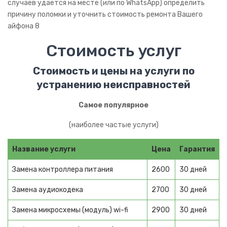
случаев удается на месте (или по WhatsApp) определить
iPod
причину поломки и уточнить стоимость ремонта Вашего
Медиаплеер
айфона 8
Клавиатура
Стоимость услуг
Телефоны
Стоимость и цены на услуги по
устранению неисправностей
Смартфоны
IP телефоны
Самое популярное
Сотовые телефоны
(наиболее частые услуги)
Стационарные телефоны
Название услуги
Цена
Гарантия
Cпутниковые телефоны
Замена контроллера питания
2600
30 дней
Электротранспорт
Замена аудиокодека
2700
30 дней
ВЕЛОТЕХНИКА
Замена микросхемы (модуль) wi-fi
2900
30 дней
Велогибриды