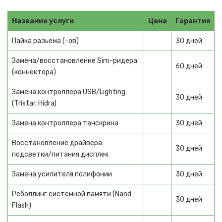
Парогенераторы
Название услуги
Цена
Гарантия
Гладильные системы
Пайка разьема (-ов)
30 дней
Беговые дорожки
Замена/восстановление Sim-ридера
60 дней
СРЕДСТВА ЗА УХОДОМ
(коннектора)
Электро зубные щетки
Замена контроллера USB/Lighting
30 дней
(Tristar, Hidra)
Электробритвы
Замена контроллера тачскрина
30 дней
Машинки для стрижки
Восстановление драйвера
30 дней
Фены для волос
подсветки/питания дисплея
Эпиляторы
Замена усилителя полифонии
30 дней
Фотоэпиляторы
Реболлинг системной памяти (Nand
30 дней
Flash)
Лазерные эпиляторы