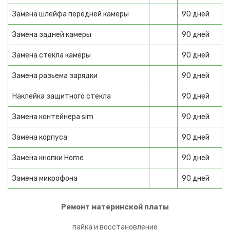
Замена шлейфа передней камеры
90 дней
Minirobot
Замена задней камеры
90 дней
Ninebot
Замена стекла камеры
90 дней
Моноколеса
Замена разьема зарядки
90 дней
Электросамокаты
Наклейка защитного стекла
90 дней
Электроскейты
Замена контейнера sim
90 дней
Бытовая техника
Замена корпуса
90 дней
КРУПНАЯ ТЕХНИКА
Замена кнопки Home
90 дней
Подогреватели посуды
Замена микрофона
90 дней
Варочные панели
Духовые шкафы
Ремонт материнской платы
Микроволновые печи
пайка и восстановление