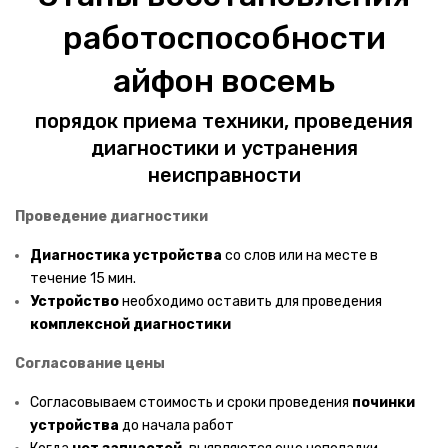
Термопоты
работоспособности
Кухонные комбайны
айфон восемь
Кофеварки
порядок приема техники, проведения
Кулеры для воды
диагностики и устранения
Электромясорубки
неисправности
Микроволновые печи
Проведение диагностики
Стиральные машинки
Диагностика
устройства
со слов или на месте в
течение 15 мин.
КОМНАТНАЯ ТЕХНИКА
Устройство
необходимо оставить для проведения
комплексной диагностики
Ароматные будильники
Согласование цены
Световые будильники
Согласовываем стоимость и сроки проведения
починки
Утюги
устройства
до начала работ
Часы и будильники