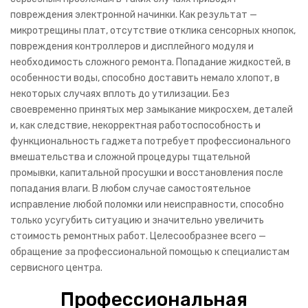
повреждения электронной начинки. Как результат —
Видеорегистраторы
микротрещины плат, отсутствие отклика сенсорных кнопок,
повреждения контроллеров и дисплейного модуля и
Радар детекторы
необходимость сложного ремонта. Попадание жидкостей, в
особенности воды, способно доставить немало хлопот, в
GPS навигаторы
некоторых случаях вплоть до утилизации. Без
Брелки автосигнализ.
своевременно принятых мер замыкание микросхем, деталей
и, как следствие, некорректная работоспособность и
Детские игрушки
функциональность гаджета потребует профессионального
вмешательства и сложной процедуры тщательной
ИНФОРМАЦИЯ
промывки, капитальной просушки и восстановления после
попадания влаги. В любом случае самостоятельное
Сотрудничество
исправление любой поломки или неисправности, способно
Курьерская служба
только усугубить ситуацию и значительно увеличить
стоимость ремонтных работ. Целесообразнее всего —
Гарантия на работы
обращение за профессиональной помощью к специалистам
сервисного центра.
Про диагностику
Профессиональная
Сервисные документы