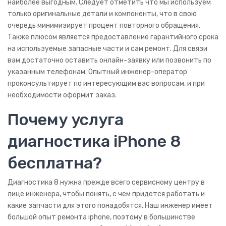
наиболее выгодным. Следует отметить что мы используем
ДОЗОР
только оригинальные детали и компоненты, что в свою
очередь минимизирует процент повторного обращения.
Рации
Также плюсом является предоставление гарантийного срока
ЖК панели
на используемые запасные части и сам ремонт. Для связи
вам достаточно оставить онлайн-заявку или позвонить по
Плазменные панели
указанным телефонам. Опытный инженер-оператор
проконсультирует по интересующим вас вопросам, и при
Техника Apple
необходимости оформит заказ.
iPhone
Почему услуга
iPad
диагностика iPhone 8
iMac
бесплатна?
MacBook
Диагностика 8 нужна прежде всего сервисному центру в
iWatch
лице инженера, чтобы понять, с чем придется работать и
какие запчасти для этого понадобятся. Наш инженер имеет
AirPods
большой опыт ремонта iphone, поэтому в большинстве