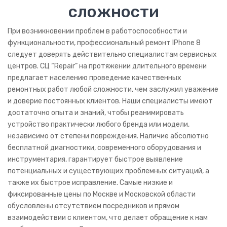
сложности
Миостимуляторы
При возникновении проблем в работоспособности и
Алкотестеры
функциональности, профессиональный ремонт IPhone 8
Слуховые аппараты
следует доверять действительно специалистам сервисных
центров. СЦ “Repair” на протяжении длительного времени
Физио аппараты
предлагает населению проведение качественных
ремонтных работ любой сложности, чем заслужил уважение
Ингаляторы
и доверие постоянных клиентов. Наши специалисты имеют
Небулайзеры
достаточно опыта и знаний, чтобы реанимировать
устройство практически любого бренда или модели,
Проф Оборудование
независимо от степени повреждения. Наличие абсолютно
бесплатной диагностики, современного оборудования и
АТС
инструментария, гарантирует быстрое выявление
потенциальных и существующих проблемных ситуаций, а
ПВР
также их быстрое исправление. Самые низкие и
Seelock
фиксированные цены по Москве и Московской области
обусловлены отсутствием посредников и прямом
Дозор 77
взаимодействии с клиентом, что делает обращение к нам