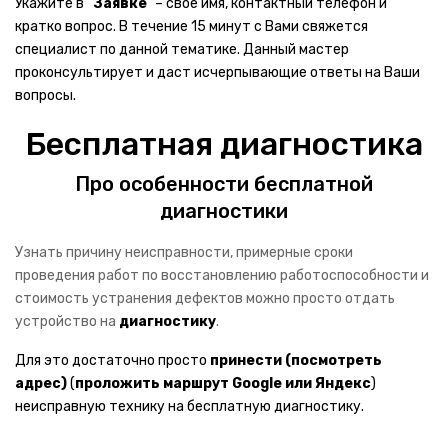
Укажите в “
Заявке
” – свое имя, контактный телефон и
кратко вопрос. В течение 15 минут с Вами свяжется
Мониторы
специалист по данной тематике. Данный мастер
Принтеры МФУ
проконсультирует и даст исчерпывающие ответы на Ваши
вопросы.
Оборудование Wi-Fi
Бесплатная диагностика
Сканеры
Про особенности бесплатной
Игровые рули
диагностики
ИБП
Узнать причину неисправности, примерные сроки
КОМПЛЕКТУЮЩИЕ
проведения работ по восстановлению работоспособности и
стоимость устранения дефектов можно просто отдать
Блоки питания
устройство на
диагностику
.
Видеокарты
Для это достаточно просто
принести
(посмотреть
адрес)
(
проложить маршрут
Google
или
Яндекс
)
Жесткие диски
неисправную технику на бесплатную диагностику.
Звуковые карты