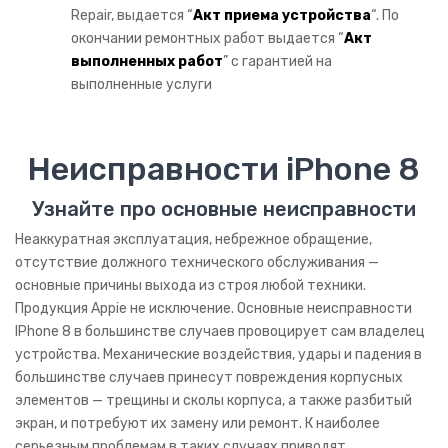
Мобильная техника
Repair, выдается “
Акт приема устройства
“. По
окончании ремонтных работ выдается “
Акт
Ноутбуки
выполненных работ
” с гарантией на
выполненные услуги
Планшеты
Электронные книги
Неисправности iPhone 8
Умные часы
Узнайте про основные неисправности
Bluetooth гарнитуры
Неаккуратная эксплуатация, небрежное обращение,
Очки виртуальной реальности
отсутствие должного технического обслуживания —
основные причины выхода из строя любой техники.
Внешние аккумуляторы
Продукция Appie не исключение. Основные неисправности
Графические планшеты
IPhone 8 в большинстве случаев провоцирует сам владелец
устройства. Механические воздействия, удары и падения в
Наушники
большинстве случаев принесут повреждения корпусных
элементов — трещины и сколы корпуса, а также разбитый
Авто электроника
экран, и потребуют их замену или ремонт. К наиболее
Авто видеорегистраторы
серьезным проблемам в таких случаях приводят