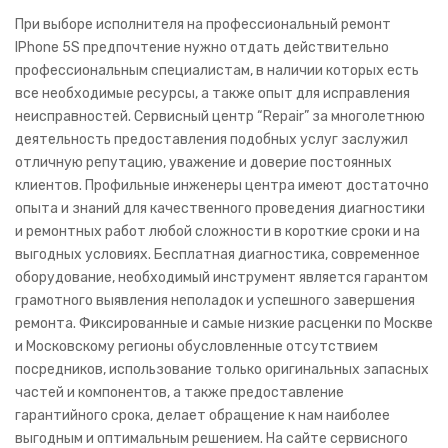
При выборе исполнителя на профессиональный ремонт
Алкотестеры
IPhone 5S предпочтение нужно отдать действительно
Слуховые аппараты
профессиональным специалистам, в наличии которых есть
все необходимые ресурсы, а также опыт для исправления
Физио аппараты
неисправностей. Сервисный центр “Repair” за многолетнюю
деятельность предоставления подобных услуг заслужил
Ингаляторы
отличную репутацию, уважение и доверие постоянных
Небулайзеры
клиентов. Профильные инженеры центра имеют достаточно
опыта и знаний для качественного проведения диагностики
Проф Оборудование
и ремонтных работ любой сложности в короткие сроки и на
выгодных условиях. Бесплатная диагностика, современное
АТС
оборудование, необходимый инструмент является гарантом
грамотного выявления неполадок и успешного завершения
ПВР
ремонта. Фиксированные и самые низкие расценки по Москве
Seelock
и Московскому регионы обусловленные отсутствием
посредников, использование только оригинальных запасных
Дозор 77
частей и компонентов, а также предоставление
гарантийного срока, делает обращение к нам наиболее
ДОЗОР
выгодным и оптимальным решением. На сайте сервисного