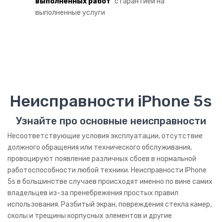
Видеорегистраторы
выполненных работ
” с гарантией на
выполненные услуги
Радар детекторы
GPS навигаторы
Брелки автосигнализ.
Детские игрушки
Неисправности iPhone 5s
ИНФОРМАЦИЯ
Узнайте про основные неисправности
Сотрудничество
Несоответствующие условия эксплуатации, отсутствие
Курьерская служба
должного обращения или технического обслуживания,
провоцируют появление различных сбоев в нормальной
Гарантия на работы
работоспособности любой техники. Неисправности IPhone
Про диагностику
5s в большинстве случаев происходят именно по вине самих
владельцев из-за пренебрежения простых правил
Сервисные документы
использования. Разбитый экран, повреждения стекла камер,
сколы и трещины корпусных элементов и другие
Этапы ремонта