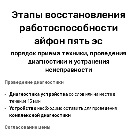
Кухонные комбайны
Этапы восстановления
Кофеварки
работоспособности
Кулеры для воды
айфон пять эс
Электромясорубки
Микроволновые печи
порядок приема техники, проведения
диагностики и устранения
Стиральные машинки
неисправности
КОМНАТНАЯ ТЕХНИКА
Проведение диагностики
Ароматные будильники
Диагностика
устройства
со слов или на месте в
Световые будильники
течение 15 мин.
Устройство
необходимо оставить для проведения
Утюги
комплексной диагностики
Часы и будильники
Согласование цены