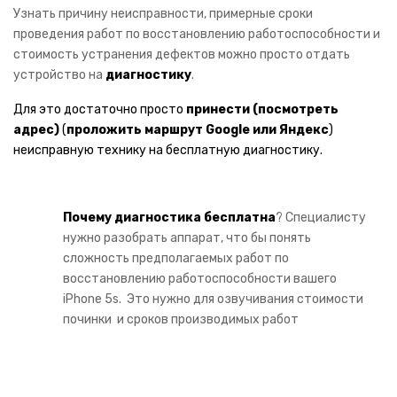
Узнать причину неисправности, примерные сроки
Цифровая техника
проведения работ по восстановлению работоспособности и
стоимость устранения дефектов можно просто отдать
ВИДЕОТЕХНИКА
устройство на
диагностику
.
Теле и видео техника
Для это достаточно просто
принести
(посмотреть
DVD и Blu-ray плееры
адрес)
(
проложить маршрут
Google
или
Яндекс
)
неисправную технику на бесплатную диагностику.
LCD телевизоры
Тюнеры
Почему диагностика бесплатна
? Специалисту
Тюнеры телевизора
нужно разобрать аппарат, что бы понять
сложность предполагаемых работ по
Плазменные телевизоры
восстановлению работоспособности вашего
iPhone 5s. Это нужно для озвучивания стоимости
LG
починки и сроков производимых работ
SAMSUNG
PANASONIC