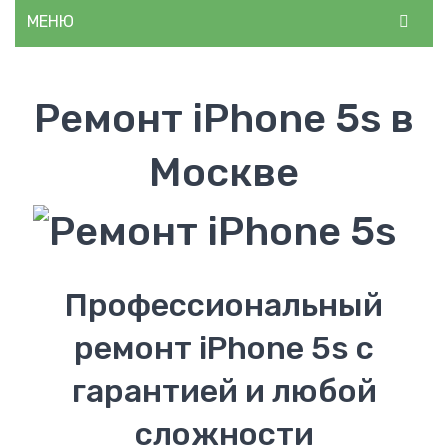
МЕНЮ
ГЛАВНАЯ
Ремонт iPhone 5s в
О НАС
КАТАЛОГ
Москве
Световая техника
Светодиодные гирлянды
Аудиотехника
Профессиональный
Акустические колонки
ремонт iPhone 5s с
Медтехника
гарантией и любой
Тонометры
сложности
Миостимуляторы