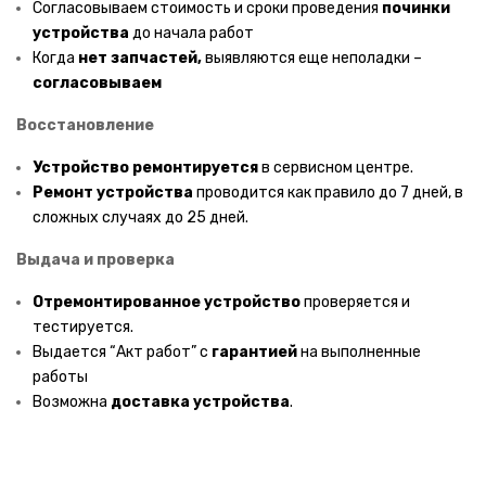
Обогреватели
Согласовываем стоимость и сроки проведения
починки
устройства
до начала работ
Робот пылесосы
Когда
нет запчастей,
выявляются еще неполадки –
согласовываем
Пылесосы
Восстановление
Увлажнители воздуха
Устройство ремонтируется
в сервисном центре.
Компьютерная техника
Ремонт устройства
проводится как правило до 7 дней, в
сложных случаях до 25 дней.
ПЕРИФЕРИЯ
Выдача и проверка
Компьютеры
Отремонтированное устройство
проверяется и
Игровые приставки
тестируется.
Веб камеры
Выдается “Акт работ” с
гарантией
на выполненные
работы
Комп мыши
Возможна
доставка
устройства
.
Маршрутизаторы
Мониторы