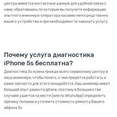
центра имеются контактные данные для удобной связи с
Рации
нами, обратившись по которым вы получите информацию
ЖК панели
опытного инженера-оператора касаемо непосредственно
вашего устройства и при необходимости заказать услугу.
Плазменные панели
Техника Apple
iPhone
Почему услуга диагностика
iPad
iPhone 5s бесплатна?
iMac
Диагностика 5s нужна прежде всего сервисному центру в
MacBook
лице инженера, чтобы понять, с чем придется работать и
какие запчасти для этого понадобятся. Наш инженер имеет
iWatch
большой опыт ремонта iphone, поэтому в большинстве
случаев удается на месте (или по WhatsApp) определить
AirPods
причину поломки и уточнить стоимость ремонта Вашего
айфона 5s
iPod