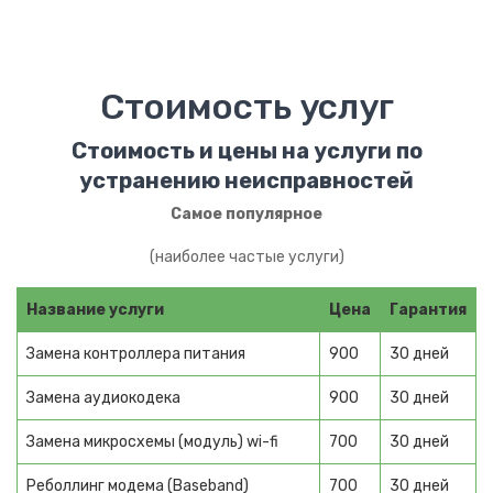
Медиаплеер
Клавиатура
Стоимость услуг
Телефоны
Смартфоны
Стоимость и цены на услуги по
устранению неисправностей
IP телефоны
Самое популярное
Сотовые телефоны
(наиболее частые услуги)
Стационарные телефоны
Название услуги
Цена
Гарантия
Cпутниковые телефоны
Замена контроллера питания
900
30 дней
Электротранспорт
Замена аудиокодека
900
30 дней
ВЕЛОТЕХНИКА
Замена микросхемы (модуль) wi-fi
700
30 дней
Велогибриды
Реболлинг модема (Baseband)
700
30 дней