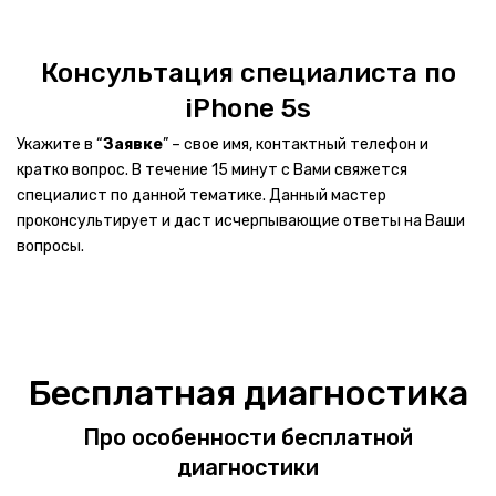
Принтеры МФУ
Консультация специалиста по
Оборудование Wi-Fi
iPhone 5s
Сканеры
Укажите в “
Заявке
” – свое имя, контактный телефон и
Игровые рули
кратко вопрос. В течение 15 минут с Вами свяжется
специалист по данной тематике. Данный мастер
ИБП
проконсультирует и даст исчерпывающие ответы на Ваши
вопросы.
КОМПЛЕКТУЮЩИЕ
Блоки питания
Видеокарты
Бесплатная диагностика
Жесткие диски
Про особенности бесплатной
Звуковые карты
диагностики
Материнские платы