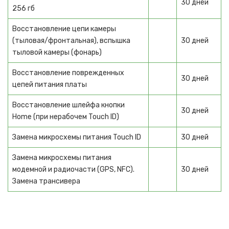
30 дней
256 гб
Маникюрные аппараты
Восстановление цепи камеры
Плойки
(тыловая/фронтальная), вспышка
30 дней
КУХОННАЯ ТЕХНИКА
тыловой камеры (фонарь)
Блендеры
Восстановление поврежденных
30 дней
цепей питания платы
Миксеры
Восстановление шлейфа кнопки
Мультиварки
30 дней
Home (при нерабочем Touch ID)
Пароварки
Замена микросхемы питания Touch ID
30 дней
Соковыжималки
Замена микросхемы питания
модемной и радиочасти (GPS, NFC).
30 дней
Тостеры
Замена трансивера
Фритюрницы
Термопоты