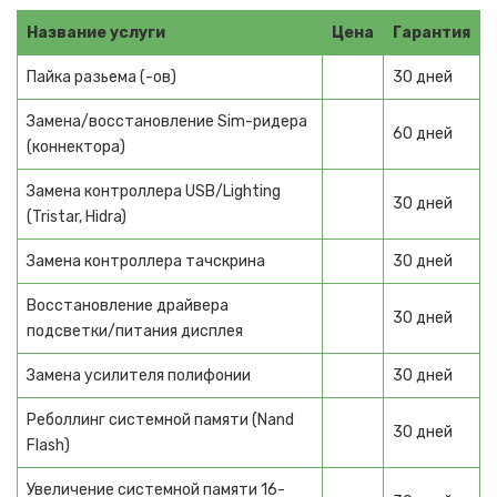
Гладильные системы
Название услуги
Цена
Гарантия
Беговые дорожки
Пайка разьема (-ов)
30 дней
СРЕДСТВА ЗА УХОДОМ
Замена/восстановление Sim-ридера
60 дней
(коннектора)
Электро зубные щетки
Замена контроллера USB/Lighting
30 дней
Электробритвы
(Tristar, Hidra)
Машинки для стрижки
Замена контроллера тачскрина
30 дней
Фены для волос
Восстановление драйвера
30 дней
подсветки/питания дисплея
Эпиляторы
Замена усилителя полифонии
30 дней
Фотоэпиляторы
Реболлинг системной памяти (Nand
Лазерные эпиляторы
30 дней
Flash)
Женские электробритвы
Увеличение системной памяти 16-