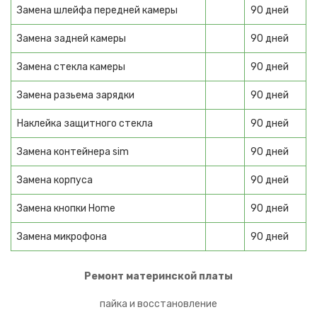
Замена шлейфа передней камеры
90 дней
Ninebot
Замена задней камеры
90 дней
Моноколеса
Замена стекла камеры
90 дней
Электросамокаты
Замена разьема зарядки
90 дней
Электроскейты
Наклейка защитного стекла
90 дней
Бытовая техника
Замена контейнера sim
90 дней
КРУПНАЯ ТЕХНИКА
Замена корпуса
90 дней
Подогреватели посуды
Замена кнопки Home
90 дней
Варочные панели
Замена микрофона
90 дней
Духовые шкафы
Ремонт материнской платы
Микроволновые печи
пайка и восстановление
Парогенераторы