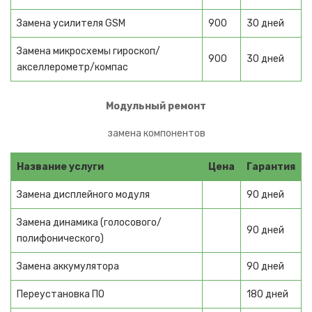
Электровелосипеды
Замена усилителя GSM
900
30 дней
Фэтбайки
Замена микросхемы гироскоп/
Кикбайки
900
30 дней
акселлерометр/компас
КРУПНЫЙ ТРАНСПОРТ
Модульный ремонт
Электроснегокаты
замена компонентов
Электроскутеры
Название услуги
Цена
Гарантия
Электромотоциклы
Замена дисплейного модуля
90 дней
Электроквадроциклы
Замена динамика (голосового/
Сигвеи
90 дней
полифонического)
ЛЕТНИЙ ТРАНСПОРТ
Замена аккумулятора
90 дней
Гироскутеры
Переустановка ПО
180 дней
Minirobot