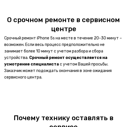
ПЕРИФЕРИЯ
Проекторы
О срочном ремонте в сервисном
Домашние кинотеатры
центре
Срочный ремонт iPhone 5s на месте в течение 20-30 минут –
Плеера
возможен. Если весь процесс предположительно не
Видеоняни
занимает более 10 минут с учетом разбора и сбора
устройства.
Срочный ремонт осуществляется на
Умные колонки
усмотрение специалиста
с учетом Вашей просьбы.
Заказчик может подождать окончания в зоне ожидания
Фотовспышки
сервисного центра.
Диктофоны
Электронные словари
Радиоприемники
Почему технику оставлять в
Мобильная техника
сервисе