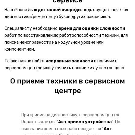
Ноутбуки
Ваш iPhone 5s
ждет своей очереди
, ведь осуществляется
Планшеты
диагностика/ремонт ноутбуков других заказчиков.
Электронные книги
Специалисту необходимо
время для оценки сложности
работ по восстановлению работоспособности техники, для
Умные часы
поиска неисправности на модульном уровне или
компонентном.
Bluetooth гарнитуры
Также нужно найти
исправные запчасти
в наличии в
Очки виртуальной реальности
сервисном центре или уточнить наличие их у поставщика.
Внешние аккумуляторы
О приеме техники в сервисном
Графические планшеты
центре
Наушники
Авто электроника
При приеме на диагностику, в сервисном центре
Repair, выдается “
Акт приема устройства
“. По
Авто видеорегистраторы
окончании ремонтных работ выдается “
Акт