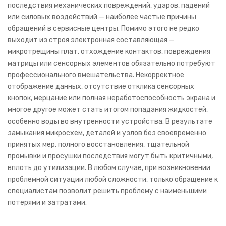
последствия механических повреждений, ударов, падений
О хранении техники
или силовых воздействий — наиболее частые причины
обращений в сервисные центры. Помимо этого не редко
Вакансии
выходит из строя электронная составляющая —
микротрещины плат, отхождение контактов, повреждения
УСЛОВИЯ
матрицы или сенсорных элементов обязательно потребуют
профессионального вмешательства. Некорректное
ОТЗЫВЫ
отображение данных, отсутствие отклика сенсорных
АКЦИИ
кнопок, мерцание или полная неработоспособность экрана и
многое другое может стать итогом попадания жидкостей,
НОВОСТИ
особенно воды во внутренности устройства. В результате
замыкания микросхем, деталей и узлов без своевременно
КОНТАКТЫ
принятых мер, полного восстановления, тщательной
промывки и просушки последствия могут быть критичными,
вплоть до утилизации. В любом случае, при возникновении
проблемной ситуации любой сложности, только обращение к
специалистам позволит решить проблему с наименьшими
потерями и затратами.