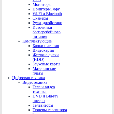
Мониторы
Принтеры, мфу
Wi-Fi и Bluetooth
Сканеры
Рули, джойстики
Источники
бесперебойного
питания
Комплектующие
Блоки питания
Видеокарты
Жесткие диски
(HDD)
Звуковые карты
Материнские
платы
Цифровая техника
Видеотехника
Теле и видео
техника
DVD и Blu-ray
плееры
Телевизоры
Тюнеры телевизора