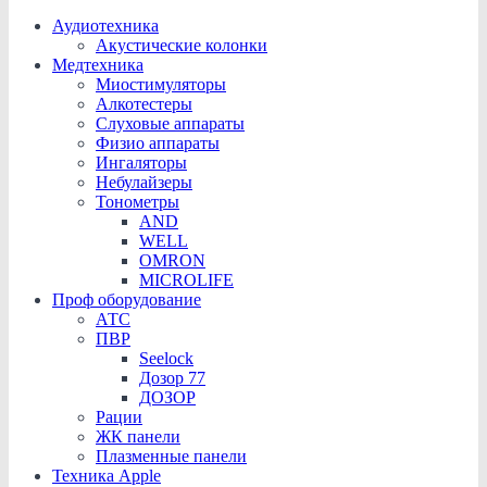
Аудиотехника
Акустические колонки
Медтехника
Миостимуляторы
Алкотестеры
Слуховые аппараты
Физио аппараты
Ингаляторы
Небулайзеры
Тонометры
AND
WELL
OMRON
MICROLIFE
Проф оборудование
АТС
ПВР
Seelock
Дозор 77
ДОЗОР
Рации
ЖК панели
Плазменные панели
Техника Apple