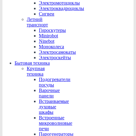
Электромотоциклы
Электроквадроциклы
Сигвеи
Летний
транспорт
Гироскутеры
Minirobot
Ninebot
Моноколеса
Электросамокаты
Электроскейты
Бытовая техника
Крупная
техника
Подогреватели
посуды
Варочные
панели
Встраиваемые
духовые
шкафы
Встроенные
микроволновые
печи
Парогенераторы