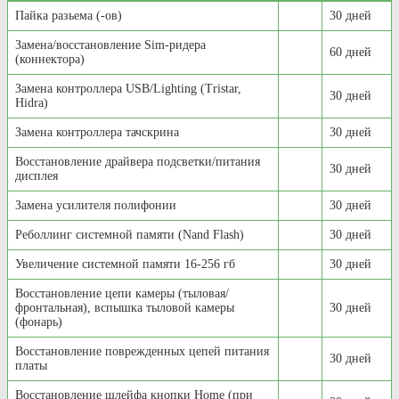
Пайка разьема (-ов)
30 дней
Замена/восстановление Sim-ридера
60 дней
(коннектора)
Замена контроллера USB/Lighting (Tristar,
30 дней
Hidra)
Замена контроллера тачскрина
30 дней
Восстановление драйвера подсветки/питания
30 дней
дисплея
Замена усилителя полифонии
30 дней
Реболлинг системной памяти (Nand Flash)
30 дней
Увеличение системной памяти 16-256 гб
30 дней
Восстановление цепи камеры (тыловая/
фронтальная), вспышка тыловой камеры
30 дней
(фонарь)
Восстановление поврежденных цепей питания
30 дней
платы
Восстановление шлейфа кнопки Home (при