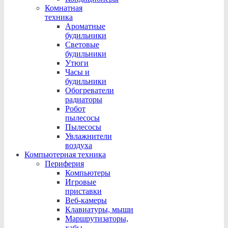
Комнатная
техника
Ароматные
будильники
Световые
будильники
Утюги
Часы и
будильники
Обогреватели
радиаторы
Робот
пылесосы
Пылесосы
Увлажнители
воздуха
Компьютерная техника
Периферия
Компьютеры
Игровые
приставки
Веб-камеры
Клавиатуры, мыши
Маршрутизаторы,
хабы