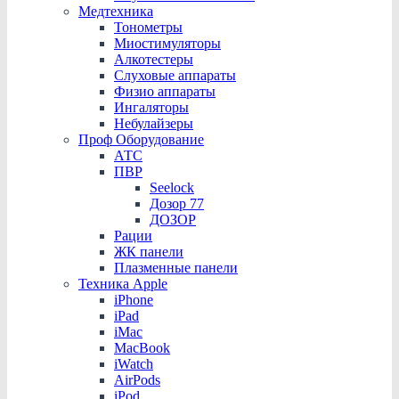
Медтехника
Тонометры
Миостимуляторы
Алкотестеры
Слуховые аппараты
Физио аппараты
Ингаляторы
Небулайзеры
Проф Оборудование
АТС
ПВР
Seelock
Дозор 77
ДОЗОР
Рации
ЖК панели
Плазменные панели
Техника Apple
iPhone
iPad
iMac
MacBook
iWatch
AirPods
iPod