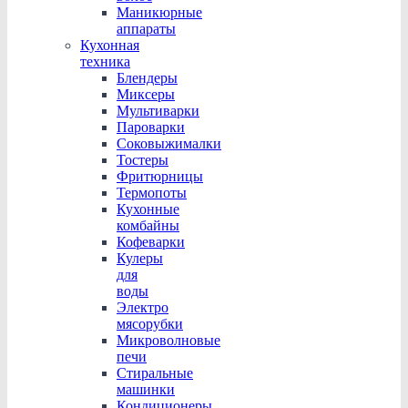
Маникюрные
аппараты
Кухонная
техника
Блендеры
Миксеры
Мультиварки
Пароварки
Соковыжималки
Тостеры
Фритюрницы
Термопоты
Кухонные
комбайны
Кофеварки
Кулеры
для
воды
Электро
мясорубки
Микроволновые
печи
Стиральные
машинки
Кондиционеры