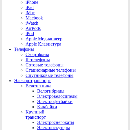
iPhone
iPad
iMac
Macbook
iWatch
AirPods
iPod
Apple Медиаплеер
Apple Клавиатура
Телефоны
Смартфоны
IP телефоны
Сотовые телефоны
Стационарные телефоны
Спутниковые телефоны
Электротранспорт
Велотехника
Велогибриды
Электровелосипеды
Электрофэтбайки
Кикбайки
Крупный
транспорт
Электроснегокаты
Электроскутеры