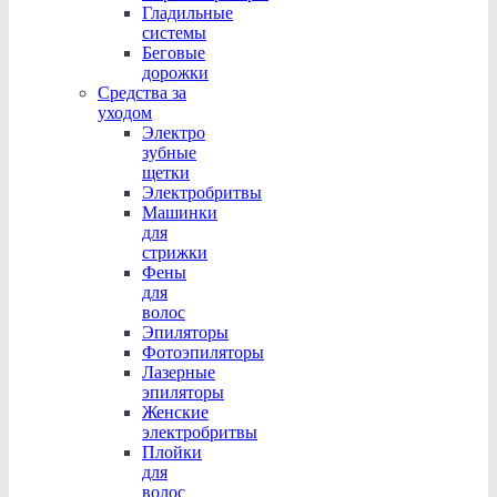
Гладильные
системы
Беговые
дорожки
Средства за
уходом
Электро
зубные
щетки
Электробритвы
Машинки
для
стрижки
Фены
для
волос
Эпиляторы
Фотоэпиляторы
Лазерные
эпиляторы
Женские
электробритвы
Плойки
для
волос