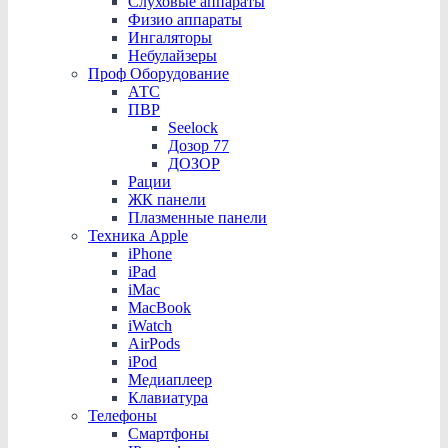
Слуховые аппараты
Физио аппараты
Ингаляторы
Небулайзеры
Проф Оборудование
АТС
ПВР
Seelock
Дозор 77
ДОЗОР
Рации
ЖК панели
Плазменные панели
Техника Apple
iPhone
iPad
iMac
MacBook
iWatch
AirPods
iPod
Медиаплеер
Клавиатура
Телефоны
Смартфоны