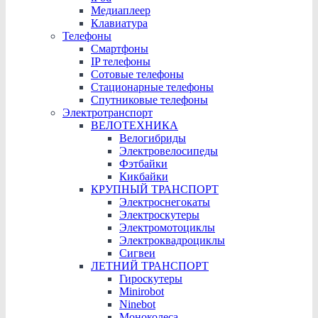
Медиаплеер
Клавиатура
Телефоны
Смартфоны
IP телефоны
Сотовые телефоны
Стационарные телефоны
Cпутниковые телефоны
Электротранспорт
ВЕЛОТЕХНИКА
Велогибриды
Электровелосипеды
Фэтбайки
Кикбайки
КРУПНЫЙ ТРАНСПОРТ
Электроснегокаты
Электроскутеры
Электромотоциклы
Электроквадроциклы
Сигвеи
ЛЕТНИЙ ТРАНСПОРТ
Гироскутеры
Minirobot
Ninebot
Моноколеса