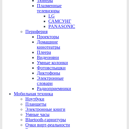
Тюнеры
Плазменные
телевизоры
LG
САМСУНГ
PANASONIC
Периферия
Проекторы
Домашние
кинотеатры
Плеера
Видеоняни
Умные колонки
Фотовспышки
Диктофоны
Электронные
словари
Радиоприемники
Мобильная техника
Ноутбуки
Планшеты
Электронные книги
Умные часы
Bluetooth-гарнитуры
Очки вирт-реальности