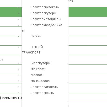
пайка и восстановление
Электроснегокаты
Электроскутеры
Электромотоциклы
Электроквадроцикл
ы
Сигвеи
ЛЕТНИЙ
ТРАНСПОРТ
ея
Гироскутеры
Minirobot
Ninebot
Моноколеса
Электросамокаты
Электроскейты
, вспышка тыловой камеры (фонарь)