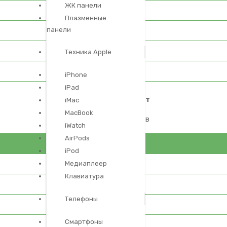
ЖК панели
Плазменные
панели
Техника Apple
iPhone
iPad
Модульный ремонт
iMac
MacBook
замена компонентов
iWatch
AirPods
iPod
Медиаплеер
Клавиатура
Телефоны
Смартфоны