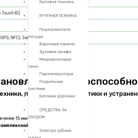
ы
Бытовая техника
Touch ID)
КРУПНАЯ ТЕХНИКА
Подогреватели
посуды
GPS, NFC). Замена трансивера
Варочные панели
Духовые шкафы
Микроволновые
печи
Парогенераторы
тановления работоспособн
Гладильные
системы
ехники, проведения диагностики и устране
Беговые дорожки
СРЕДСТВА ЗА
УХОДОМ
ечение 15 мин.
комплексной диагностики
Электро зубные
щетки