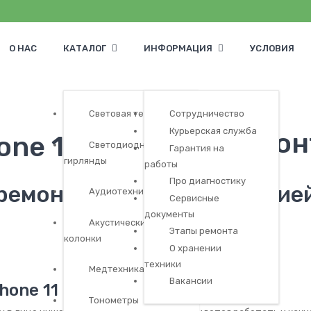
О НАС
КАТАЛОГ
ИНФОРМАЦИЯ
УСЛОВИЯ
Световая техника
Сотрудничество
Курьерская служба
one 11 в Москве
Светодиодные
Гарантия на
гирлянды
работы
Про диагностику
емонт iPhone 11 с гарантие
Аудиотехника
Сервисные
документы
Акустические
Этапы ремонта
колонки
О хранении
техники
Медтехника
Вакансии
hone 11 бесплатна?
Тонометры