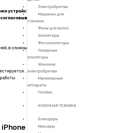
Электробритвы
нки устройства
до начала работ
Машинки для
–
согласовываем
стрижки
Фены для волос
Эпиляторы
Фотоэпиляторы
ней, в сложных случаях до 25 дней.
Лазерные
эпиляторы
Женские
естируется.
электробритвы
 работы
Маникюрные
аппараты
Плойки
КУХОННАЯ ТЕХНИКА
Блендеры
iPhone 11
Миксеры